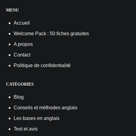
MENU
Accueil
Welcome Pack : 50 fiches gratuites
A propos
Contact
Politique de confidentialité
CATÉGORIES
Blog
Conseils et méthodes anglais
Les bases en anglais
Test et avis