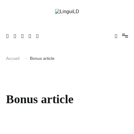
Aller
au
contenu
En avant l'anglais !
LinguiLD
Accueil
Bonus article
Bonus article