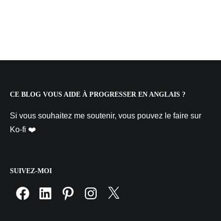
CE BLOG VOUS AIDE À PROGRESSER EN ANGLAIS ?
Si vous souhaitez me soutenir, vous pouvez le faire sur
Ko-fi ❤️
SUIVEZ-MOI
Facebook
LinkedIn
Pinterest
Instagram
X