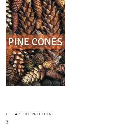
Navigation
ARTICLE PRÉCÉDENT
3
de