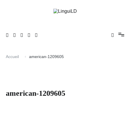
Aller
au
contenu
En avant l'anglais !
LinguiLD
Accueil
american-1209605
american-1209605