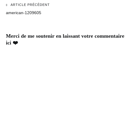
ARTICLE PRÉCÉDENT
Navigation
american-1209605
de
l’article
Merci de me soutenir en laissant votre commentaire
ici ❤️