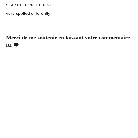
ARTICLE PRÉCÉDENT
Navigation
verb spelled differently
de
l’article
Merci de me soutenir en laissant votre commentaire
ici ❤️