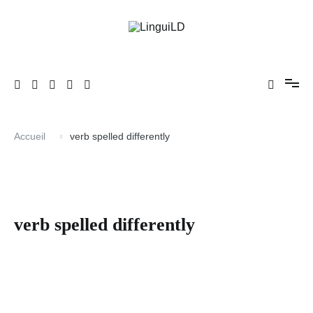
Aller
au
contenu
En avant l'anglais !
LinguiLD
Accueil
verb spelled differently
verb spelled differently