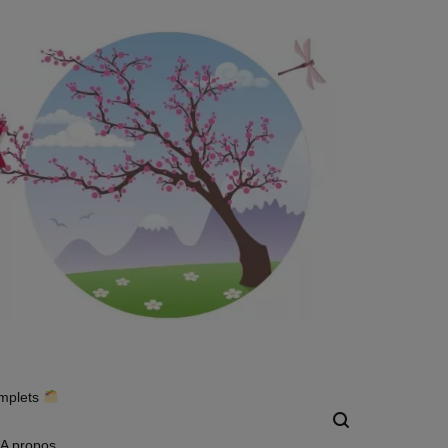
omplets
A propos