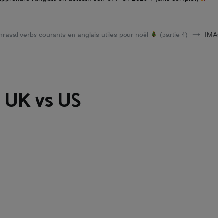
hrasal verbs courants en anglais utiles pour noël
(partie 4)
IMA
 UK vs US