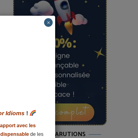
×
or Idioms
!
rapport avec les
MES AUTRES PARUTIONS
ndispens
able
de les