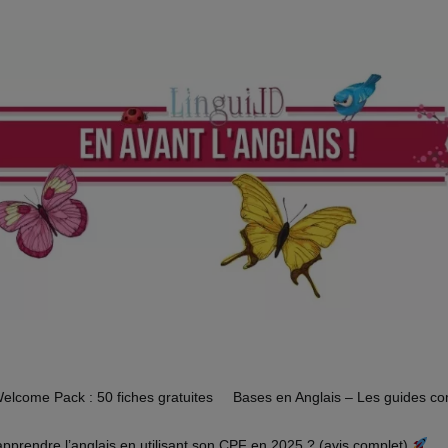
elcome Pack : 50 fiches gratuites
Bases en Anglais – Les guides c
prendre l’anglais en utilisant son CPF en 2025 ? (avis complet)