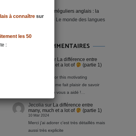
Retenir les verbes irréguliers anglais : la
lais à connaître
sur
méthode infaillible
- Le monde des langues
itement les 50
DERNIERS COMMENTAIRES
te :
LinguiLD
sur
La différence entre
many, much et a lot of
(partie 1)
11 Mar 2024
Thanks a lot for this motivating
comment! Ça me fait plaisir de savoir
que cet article vous a aidé !…
Jecolia
sur
La différence entre
many, much et a lot of
(partie 1)
10 Mar 2024
Merci j'ai adorer c'est très détaillés mais
aussi très explicite