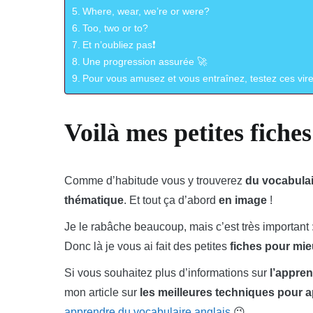
Where, wear, we’re or were?
Too, two or to?
Et n’oubliez pas❗
Une progression assurée 🚀
Pour vous amusez et vous entraînez, testez ces vire
Voilà mes petites fiche
Comme d’habitude vous y trouverez
du vocabulai
thématique
. Et tout ça d’abord
en image
!
Je le rabâche beaucoup, mais c’est très important 
Donc là je vous ai fait des petites
fiches pour mi
Si vous souhaitez plus d’informations sur
l’appren
mon article sur
les meilleures techniques pour 
apprendre du vocabulaire anglais
😉