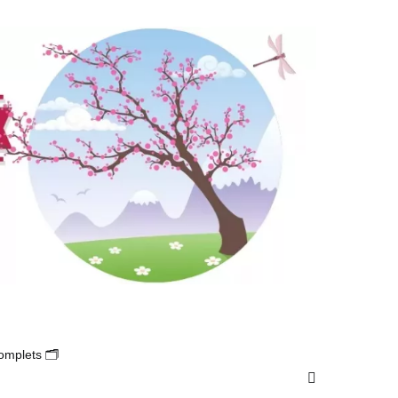
s en utilisant son CPF en 2025 ? (avis complet) 🚀
omplets 🗂️