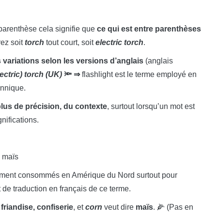
parenthèse cela signifie que
ce qui est entre parenthèses
ez soit
torch
tout court, soit
electric torch
.
s variations selon les versions d’anglais
(anglais
lectric) torch (UK)
🔦
⇒
flashlight est le terme employé en
annique.
us de précision, du contexte
, surtout lorsqu’un mot est
nifications.
e maïs
lement consommés en Amérique du Nord surtout pour
 de traduction en français de ce terme.
friandise, confiserie
, et
corn
veut dire
maïs
. 🌽 (Pas en