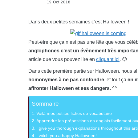
LinguiLD
19 Oct 2018
Dans deux petites semaines c’est Halloween !
Peut-être que ça n’est pas une fête que vous cél
anglophones c’est un évènement très importan
article que vous pouvez lire en
cliquant ici
. 😉
Dans cette première partie sur Halloween, nous al
homonymes à ne pas confondre
, et tout ça
en 
affronter Halloween et ses dangers
. ^^
Sommaire
Voilà mes petites fiches de vocabulaire
Apprendre les prépositions en anglais facilement a
I give you thorough explanations throughout this arti
I witch you a happy Halloween!