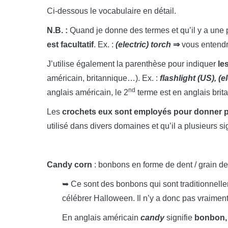
Ci-dessous le vocabulaire en détail.
N.B. :
Quand je donne des termes et qu’il y a une 
est facultatif
. Ex. :
(electric) torch
⇒
vous entendr
J’utilise également la parenthèse pour indiquer
le
américain, britannique…). Ex. :
flashlight (US), (e
nd
anglais américain, le 2
terme est en anglais brit
Les
crochets eux sont employés pour donner pl
utilisé dans divers domaines et qu’il a plusieurs sig
Candy corn
: bonbons en forme de dent / grain d
➥ Ce sont des bonbons qui sont traditionnel
célébrer Halloween. Il n’y a donc pas vraiment
En anglais américain
candy
signifie
bonbon, 