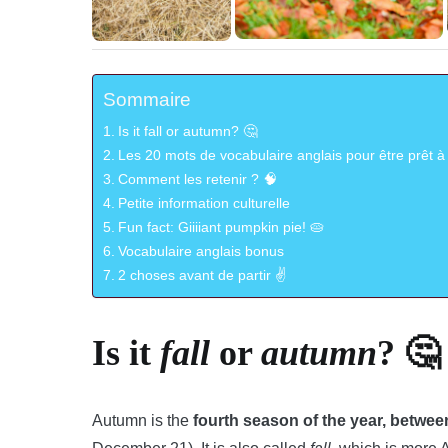
Sommaire
Is it fall or autumn? 🤔
Les 20 mots de vocabulaire anglais pour être prêt à 
Comment les retenir ? 🧠
Petite information culturelle
Fun fact: Giiiiant pumpkin pie! 🥧
Vocabulaire anglais bonus
2 choses avant de partir ✌️
Is it
fall
or
autumn
? 🤔
Autumn is the
fourth season of the year, betwe