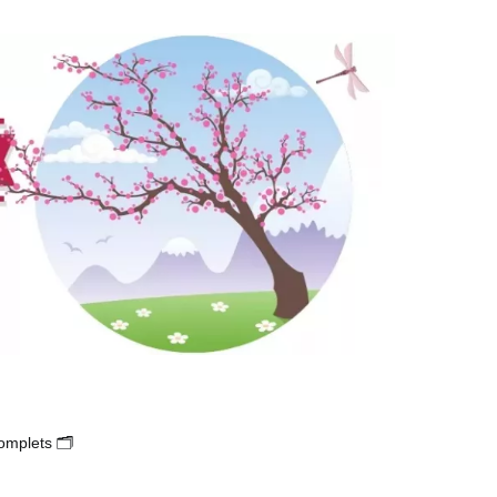
s en utilisant son CPF en 2025 ? (avis complet) 🚀
omplets 🗂️