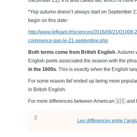
December 21). It is also called
fall
, which is more 
*Yep autumn doesn’t always start on September 21!
begin on this date:
http://www.lefigaro.fr/sciences/2016/09/21/010
commence-pas-le-21-septembre.php
Both terms come from British English
. Autumn w
English poets associated the season with the phr
in the 1600s
. This is exactly when the English l
For some reason
fall
ended up being more popular
in British English.
For more differences between American 🇺🇸 and Br
Les différences entre l’angl