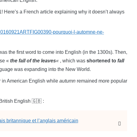
American English.
 Here’s a French article explaining why it doesn’t always
08-20160921ARTFIG00390-pourquoi-l-automne-ne-
as the first word to come into English (in the 1300s). Then,
ase «
the fall of the leaves
«
, which was
shortened to
fall
anguage was expanding into the New World.
 in American English while
autumn
remained more popular
itish English 🇬🇧 :
ais britannique et l’anglais américain