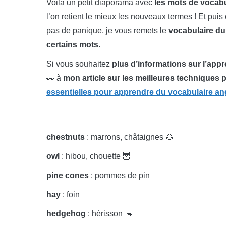
Voilà un petit diaporama avec
les mots de vocab
l’on retient le mieux les nouveaux termes ! Et pui
pas de panique, je vous remets le
vocabulaire du
certains mots
.
Si vous souhaitez
plus d’informations sur l’app
👀 à
mon article sur les meilleures techniques
essentielles pour apprendre du vocabulaire an
chestnuts
: marrons, châtaignes 🌰
owl
: hibou, chouette 🦉
pine cones
: pommes de pin
hay
: foin
hedgehog
: hérisson 🦔