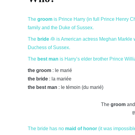
The
groom
is Prince Harry (in full Prince Henry C
family and the Duke of Sussex.
The
bride
👰 is American actress Meghan Markle wh
Duchess of Sussex.
The
best man
is Harry’s elder brother Prince Wil
the groom
: le marié
the bride
: la mariée
the best man
: le témoin (du marié)
The
groom
and
t
The bride has no
maid of honor
(it was impossible