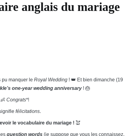
laire anglais du mariage
as pu manquer le
Royal Wedding
! 👑 Et bien dimanche (19
kle’s one-year wedding anniversary
! 🎂
 👶
Congrats
*!
signifie
félicitations
.
evoir le vocabulaire du mariage !
💒
 des
question words
(je suppose que vous les connaissez,