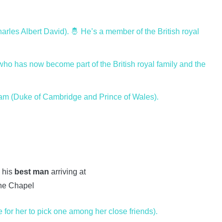
harles Albert David). 🤴 He’s a member of the British royal
o has now become part of the British royal family and the
liam (Duke of Cambridge and Prince of Wales).
 his
best man
arriving at
he Chapel
 for her to pick one among her close friends).