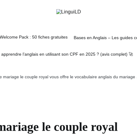
Comment apprendre l’anglai
ses en Anglais – Les guides complets 🗂️
A propos
En avant l'anglais !
LinguiLD
Welcome Pack : 50 fiches gratuites
Bases en Anglais – Les guides c
pprendre l’anglais en utilisant son CPF en 2025 ? (avis complet) 🚀
e mariage le couple royal vous offre le vocabulaire anglais du mariage 
mariage le couple royal