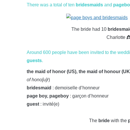
There was a total of ten
bridesmaids
and
pagebo
The bride had 10
bridesma
Charlotte 
Around 600 people have been invited to the wedding
guests
.
the maid of honor (US), the maid of honour (UK
of hono[u]r
)
bridesmaid
: demoiselle d’honneur
page boy, pageboy
: garçon d’honneur
guest
: invité(e)
The
bride
with the