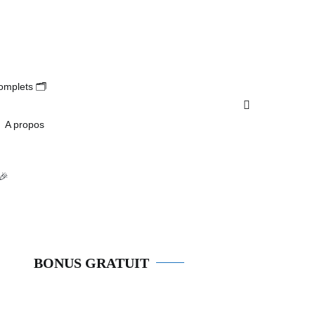
s en utilisant son CPF en 2025 ? (avis complet) 🚀
omplets 🗂️
A propos
🎉
BONUS GRATUIT