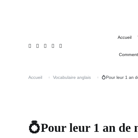
Aller
Accueil
Welcome Pack : 50 fiches gratuites
Ba
au
contenu
Accueil
Comment a
Accueil
Vocabulaire anglais
💍Pour leur 1 an d
💍Pour leur 1 an de 