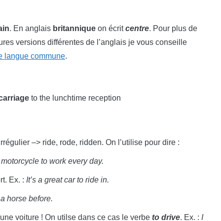
ain
. En anglais
britannique
on écrit
centre
. Pour plus de
res versions différentes de l’anglais je vous conseille
ne langue commune
.
carriage
to the lunchtime reception
irrégulier –> ride, rode, ridden. On l’utilise pour dire :
y motorcycle to work every day.
t. Ex. :
It’s a great car to ride in.
 a horse before.
 une voiture ! On utilse dans ce cas le verbe
to drive
. Ex. :
I