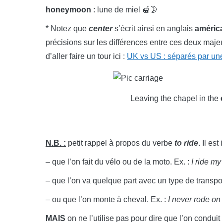
honeymoon
: lune de miel 🍯🌛
* Notez que
center
s’écrit ainsi en anglais
améric
précisions sur les différences entre ces deux majeu
d’aller faire un tour ici :
UK vs US : séparés par u
Leaving the chapel in the
N.B. :
petit rappel à propos du verbe
to ride
.
Il est 
– que l’on fait du vélo ou de la moto. Ex. :
I ride m
– que l’on va quelque part avec un type de transpor
– ou que l’on monte à cheval. Ex. :
I never rode on
MAIS
on ne l’utilise pas pour dire que l’on conduit