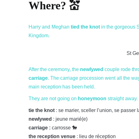
Where? 💒
Harry and Meghan
tied the knot
in the gorgeous S
Kingdom.
St Ge
After the ceremony, the
newlywed
couple rode thr
carriage
. The carriage procession went all the way
main reception has been held.
They are not going on
honeymoon
straight away.
tie the knot
: se marier, sceller l’union, se passer
newlywed
: jeune marié(e)
carriage :
carrosse
🐎
the reception venue
: lieu de réception