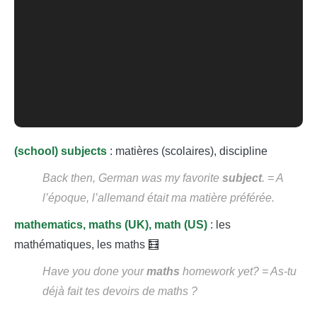
(school) subjects
: matières (scolaires), discipline
Back then, German was my favorite
subject
.
= A
l’époque, l’allemand était ma matière préférée.
mathematics, maths (UK), math (US)
: les
mathématiques, les maths 🧮
Have you done your
maths
homework yet?
= As-tu
déjà fait tes devoirs de maths ?