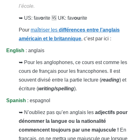
l’école.
➥ US: fav
o
rite 🆚 UK: fav
ou
rite
Pour
maîtriser les
différences entre l’anglais
américain et le britannique
, c’est par ici :
English
: anglais
➥ Pour les anglophones, ce cours est comme les
cours de français pour les francophones. Il est
souvent divisé entre la partie lecture (
reading
) et
écriture (
writing/spelling
).
Spanish
: espagnol
➥ N’oubliez pas qu’en anglais les
adjectifs pour
dénommer la langue ou la nationalité
commencent toujours par une majuscule !
En
français, on ne mettra une majuscule que lorsque