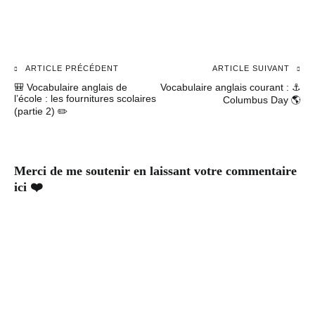
ARTICLE PRÉCÉDENT
ARTICLE SUIVANT
Navigation
🎒 Vocabulaire anglais de
Vocabulaire anglais courant : ⚓️
de
l’école : les fournitures scolaires
Columbus Day 🌎
(partie 2) ✏️
l’article
Merci de me soutenir en laissant votre commentaire
ici ❤️