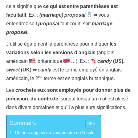
cela signifie que
ce qui est entre parenthèses est
facultatif
. Ex. :
(marriage) proposal
⇒
vous
entendrez soit
proposal
tout court, soit
marriage
proposal
.
J’utilise également la parenthèse pour indiquer
les
variations selon les versions d’anglais
(anglais
américain
, britannique
…). Ex. :
candy
(US),
sweet
(UK)
⇒
candy
est le terme employé en anglais
nd
américain, le 2
terme est en anglais britannique.
Les
crochets eux sont employés pour donner plus de
précision, du contexte
, surtout lorsqu’un mot est utilisé
dans divers domaines et qu’il a plusieurs significations.
Sommaire
16 mots anglais du vocabulaire de l’école