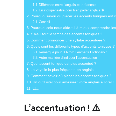
Différence entre l’anglais et le français
Un indispensable pour bien parler anglais 🌟
Pourquoi savoir où placer les accents toniques est 
Conseil
Pourquoi cela nous aide-t-il à mieux comprendre les 
Y a-t-il tout le temps des accents toniques ?
Comment prononcer une syllabe accentuée ?
Quels sont les différents types d’accents toniques 
Remarque pour l’Oxford Learner’s Dictionary :
Autre manière d’indiquer l’accentuation
Quel accent tonique est plus accentué ?
La voyelle la plus fréquente en anglais
Comment savoir où placer les accents toniques ?
Un outil vital pour améliorer votre anglais à l’oral !
Et…
L’accentuation ! ⚠️