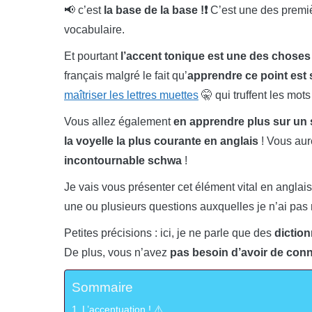
📢 c’est
la base de la base !❗
C’est une des premiè
vocabulaire.
Et pourtant
l’accent tonique est une des choses
français malgré le fait qu’
apprendre ce point est 
maîtriser les lettres muettes
🤫 qui truffent les mots
Vous allez également
en apprendre plus sur un s
la voyelle la plus courante en anglais
! Vous aur
incontournable
schwa
!
Je vais vous présenter cet élément vital en angla
une ou plusieurs questions auxquelles je n’ai pas 
Petites précisions : ici, je ne parle que des
diction
De plus, vous n’avez
pas besoin d’avoir de con
Sommaire
L’accentuation ! ⚠️