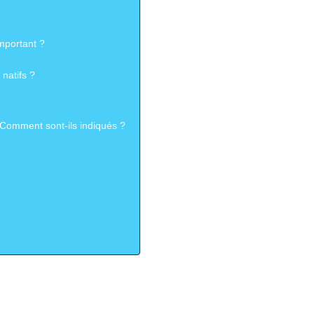
important ?
natifs ?
? Comment sont-ils indiqués ?