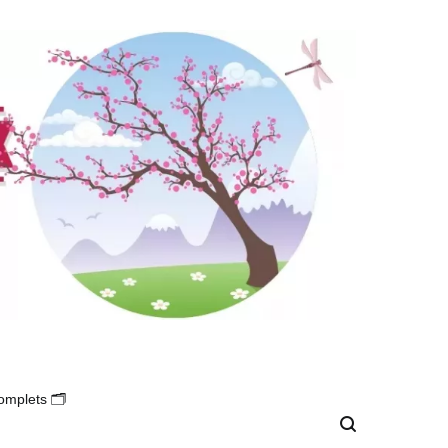
omplets 🗂️