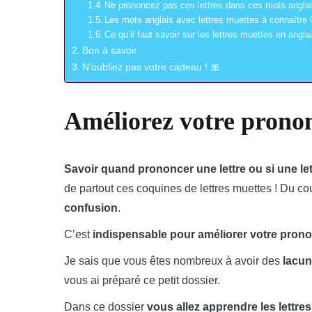
Ne prononcez pas ces lettres dans ces mots anglais 
Les mots anglais avec lettres muettes à connaître 
Ce qu’il faut savoir sur les lettres muettes en anglai
Bon à savoir
N’oubliez pas votre cadeau ! 🎀
Améliorez votre prononc
Savoir quand prononcer une lettre ou si une lett
de partout ces coquines de lettres muettes ! Du co
confusion
.
C’est
indispensable pour améliorer votre prono
Je sais que vous êtes nombreux à avoir des
lacun
vous ai préparé ce petit dossier.
Dans ce dossier
vous allez apprendre les lettre