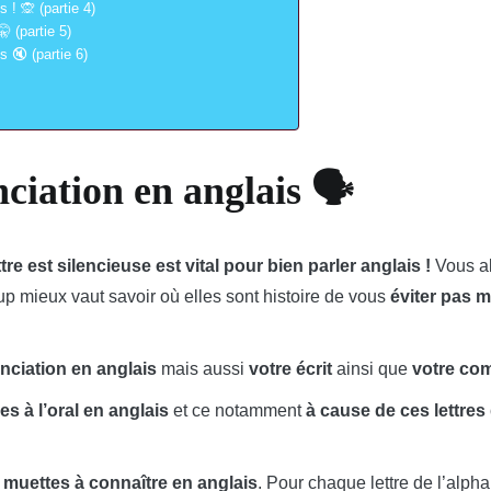
! 🙊 (partie 4)
 (partie 5)
s 🔇 (partie 6)
iation en anglais 🗣️
re est silencieuse est vital pour bien parler anglais !
Vous al
up mieux vaut savoir où elles sont histoire de vous
éviter pas 
nciation en anglais
mais aussi
votre écrit
ainsi que
votre co
es à l’oral en anglais
et ce notamment
à cause de ces lettre
s muettes à connaître en anglais
. Pour chaque lettre de l’alpha