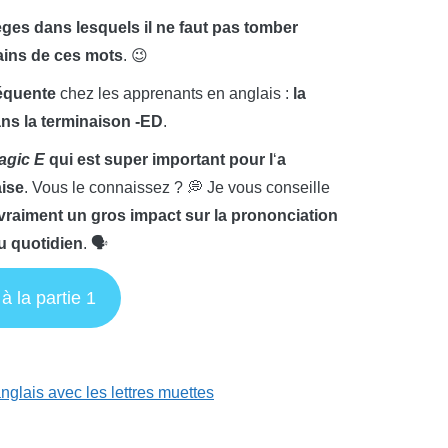
èges dans lesquels il ne faut pas tomber
tains de ces mots
. 😉
réquente
chez les apprenants en anglais :
la
dans la terminaison -ED
.
agic E
qui est super important pour l
‘
a
aise
. Vous le connaissez ? 💭 Je vous conseille
vraiment un gros impact sur la prononciation
u quotidien
. 🗣
 à la partie 1