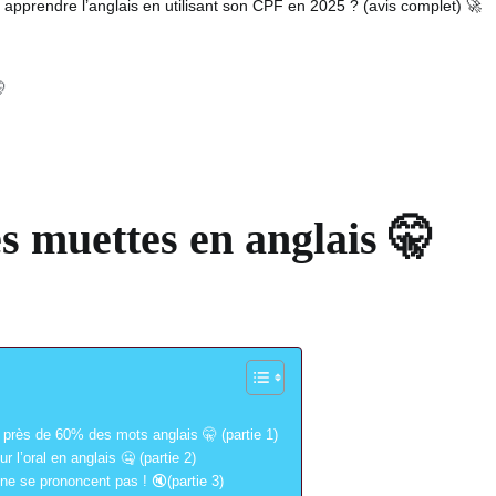
pprendre l’anglais en utilisant son CPF en 2025 ? (avis complet) 🚀

es muettes en anglais 🤫
r près de 60% des mots anglais 🤫 (partie 1)
 l’oral en anglais 🤐 (partie 2)
i ne se prononcent pas ! 🔇(partie 3)