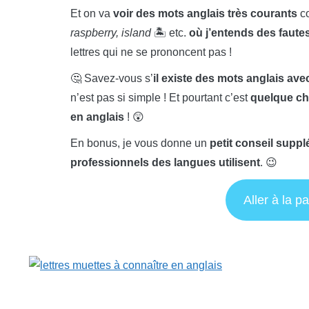
Et on va
voir des mots anglais très courants
c
raspberry, island
🏝️ etc.
où j’entends des faute
lettres qui ne se prononcent pas !
🤔 Savez-vous s’
il existe des mots anglais av
n’est pas si simple ! Et pourtant c’est
quelque ch
en anglais
! 😲
En bonus, je vous donne un
petit conseil suppl
professionnels des langues utilisent
. 😉
Aller à la pa