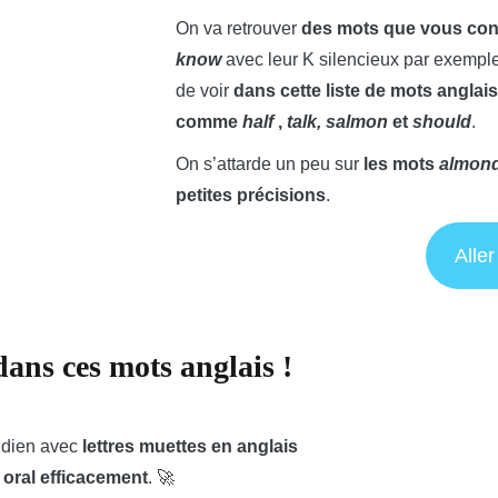
On va retrouver
des mots que vous con
know
avec leur K silencieux par exemple
de voir
dans cette liste de mots anglai
comme
half
,
talk, salmon
et
should
.
On s’attarde un peu sur
les mots
almon
petites précisions
.
Aller
dans ces mots anglais !
tidien avec
lettres muettes en anglais
 oral efficacement
. 🚀