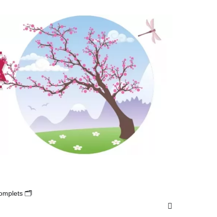
omplets 🗂️