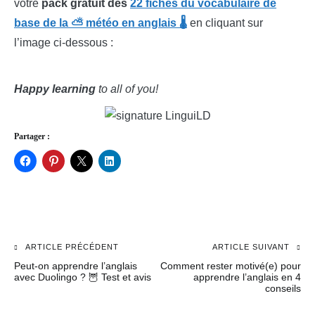
votre
pack gratuit
des
22 fiches du vocabulaire de
base
de la ⛅ météo en anglais 🌡️
en cliquant sur
l’image ci-dessous :
Happy learning
to all of you!
Partager :
ARTICLE PRÉCÉDENT
ARTICLE SUIVANT
Navigation
Peut-on apprendre l’anglais
Comment rester motivé(e) pour
de
avec Duolingo ? 🦉 Test et avis
apprendre l’anglais en 4
conseils
l’article