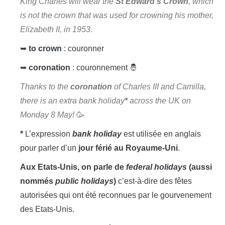
King Charles will wear the
St Edward’s Crown
, which
is not the crown that was used for crowning his mother,
Elizabeth II, in 1953.
➥
to crown
: couronner
➥
coronation
: couronnement 🤴
Thanks to the
coronation
of Charles III and Camilla,
there is an extra bank holiday
*
across the UK on
Monday 8 May!
🥳
*
L’expression
bank holiday
est utilisée en anglais
pour parler d’un
jour férié au Royaume-Uni
.
Aux Etats-Unis, on parle de
federal holidays
(aussi
nommés
public holidays
)
c’est-à-dire des fêtes
autorisées qui ont été reconnues par le gourvenement
des Etats-Unis.