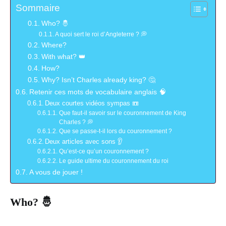
Sommaire
Who? 🤴
A quoi sert le roi d’Angleterre ? 💭
Where?
With what? 👑
How?
Why? Isn’t Charles already king? 🤔
Retenir ces mots de vocabulaire anglais 🧠
Deux courtes vidéos sympas 📼
Que faut-il savoir sur le couronnement de King
Charles ? 💭
Que se passe-t-il lors du couronnement ?
Deux articles avec sons 👂
Qu’est-ce qu’un couronnement ?
Le guide ultime du couronnement du roi
A vous de jouer !
Who? 🤴