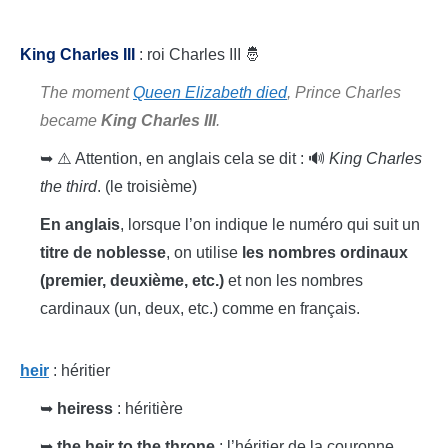
King Charles III
: roi Charles III 🤴
The moment
Queen Elizabeth died
, Prince Charles
became
King Charles III
.
➥ ⚠️ Attention, en anglais cela se dit : 🔊
King Charles
the third
. (le troisième)
En anglais
, lorsque l’on indique le numéro qui suit un
titre de noblesse
, on utilise
les nombres ordinaux
(premier, deuxième, etc.)
et non les nombres
cardinaux (un, deux, etc.) comme en français.
heir
: héritier
➥
heiress
: héritière
➥
the heir to the throne
: l’héritier de la couronne