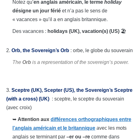
Notez qu’
en anglais américain, le terme
holiday
désigne un jour férié
et n’a pas le sens de
« vacances » qu’il a en anglais britannique.
Des vacances :
holidays (UK), vacation(s) (US)
🏖️
2.
Orb, the Sovereign’s Orb
: orbe, le globe du souverain
The
Orb
is a representation of the sovereign’s power.
3.
Sceptre (UK), Scepter (US), the Sovereign’s Sceptre
(with a cross) (UK)
: sceptre, le sceptre du souverain
(avec croix)
➥
Attention aux
différences orthographiques entre
l’anglais américain et le britannique
avec les mots
anglais se terminant par
–er ou –re
comme dans