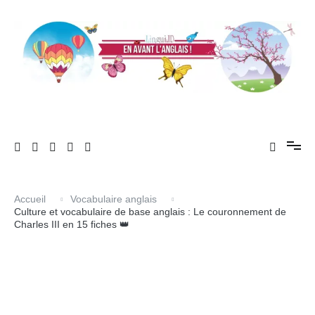
Aller
au
contenu
En avant l'anglais !
LinguiLD
Accueil
Vocabulaire anglais
Culture et vocabulaire de base anglais : Le couronnement de
Charles III en 15 fiches 👑