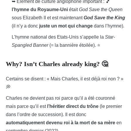
➥ Elément de culture anglophone important : 🎵
l’hymne du Royaume-Uni
était
God Save the Queen
sous Elizabeth II et est maintenant
God Save the King
(il n’y a donc
juste un mot qui change
dans l’hymne).
L’hymne national des Etats-Unis s’appelle la
Star-
Spangled Banner
(= la bannière étoilée). ⭐
Why? Isn’t Charles already king? 🤔
Certains se disent : « Mais Charles, il est déjà roi non ? »
💭
Charles ne devient pas roi parce qu’il a été couronné
mais parce qu’il est
l’héritier direct du trône
(le premier
dans l’ordre de succession). Il est donc
automatiquement devenu roi à la mort de sa mère
en
septembre dernier (2022).