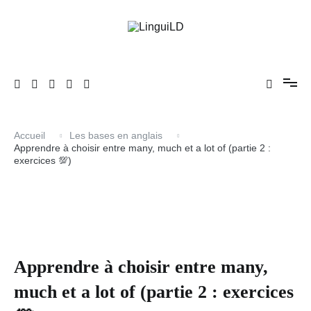
Aller
au
contenu
En avant l'anglais !
LinguiLD
Accueil
Les bases en anglais
Apprendre à choisir entre many, much et a lot of (partie 2 :
exercices 💯)
Apprendre à choisir entre many,
much et a lot of (partie 2 : exercices