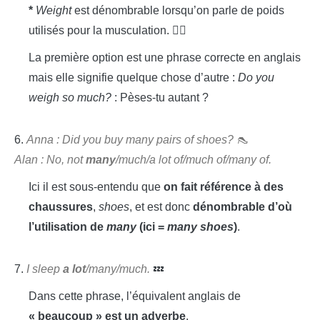
*
Weight
est dénombrable lorsqu’on parle de poids
utilisés pour la musculation. 🏋️‍♀️
La première option est une phrase correcte en anglais
mais elle signifie quelque chose d’autre :
Do you
weigh so much?
: Pèses-tu autant ?
6.
Anna : Did you buy many pairs of shoes? 👠
Alan : No, not
many
/much/a lot of/much of/many of.
Ici il est sous-entendu que
on fait référence à des
chaussures
,
shoes
, et est donc
dénombrable
d’où
l’utilisation de
many
(ici =
many shoes
)
.
7.
I sleep
a lot
/many/much.
💤
Dans cette phrase, l’équivalent anglais de
« beaucoup » est un adverbe
.