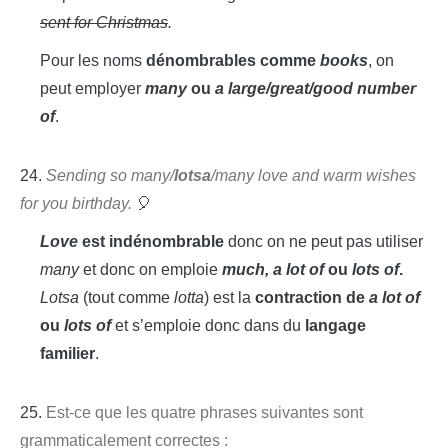
sent for Christmas
.
Pour les noms
dénombrables comme
books
, on
peut employer
many
ou
a large/great/good number
of
.
24.
Sending so many/
lotsa
/many love and warm wishes
for you birthday.
🎈
Love
est indénombrable
donc on ne peut pas utiliser
many
et donc on emploie
much, a lot of
ou
lots of
.
Lotsa
(tout comme
lotta
) est la
contraction de
a lot of
ou
lots of
et s’emploie donc dans du
langage
familier
.
25.
Est-ce que les quatre phrases suivantes sont
grammaticalement correctes :