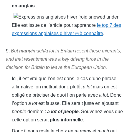
en anglais :
Elle est issue de l’article pour apprendre
le top 7 des
expressions anglaises d’hiver ❄️ à connaître
.
9.
But
many
/much/a lot in Britain resent these migrants,
and that resentment was a key driving force in the
decision for Britain to leave the European Union.
Ici, il est vrai que l’on est dans le cas d’une phrase
affirmative, on mettrait donc plutôt
a lot
mais on est
obligé de préciser de quoi l’on parle avec
a lot
. Donc
l’option
a lot
est fausse. Elle serait juste en ajoutant
people
derrière :
a lot of people
. Souvenez-vous que
cette option serait
plus informelle
.
Donc il nous reste le choix entre
many
et
much
qui