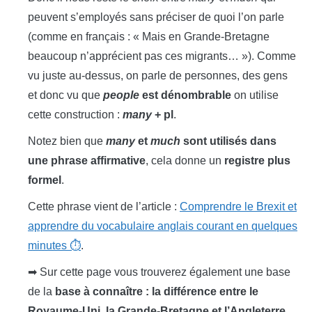
peuvent s’employés sans préciser de quoi l’on parle
(comme en français : « Mais en Grande-Bretagne
beaucoup n’apprécient pas ces migrants… »). Comme
vu juste au-dessus, on parle de personnes, des gens
et donc vu que
people
est dénombrable
on utilise
cette construction :
many
+ pl
.
Notez bien que
many
et
much
sont utilisés dans
une phrase affirmative
, cela donne un
registre plus
formel
.
Cette phrase vient de l’article :
Comprendre le Brexit et
apprendre du vocabulaire anglais courant en quelques
minutes ⏱️
.
➡ Sur cette page vous trouverez également une base
de la
base à connaître : la différence entre le
Royaume-Uni, la Grande-Bretagne et l’Angleterre