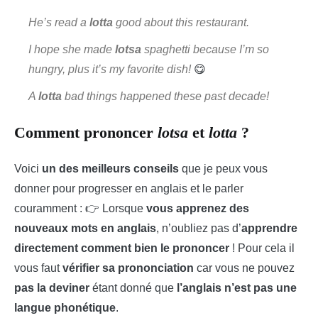
He’s read a
lotta
good about this restaurant.
I hope she made
lotsa
spaghetti because I’m so
hungry, plus it’s my favorite dish!
😋
A
lotta
bad things happened these past decade!
Comment prononcer
lotsa
et
lotta
?
Voici
un des meilleurs conseils
que je peux vous
donner pour progresser en anglais et le parler
couramment : 👉 Lorsque
vous apprenez des
nouveaux mots en anglais
, n’oubliez pas d’
apprendre
directement comment bien le prononcer
! Pour cela il
vous faut
vérifier sa prononciation
car vous ne pouvez
pas la deviner
étant donné que
l’anglais n’est pas une
langue phonétique
.