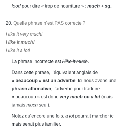
food
pour dire « trop de nourriture » :
much
+ sg.
20.
Quelle phrase n’est PAS correcte ?
I like it very much!
I like it much!
I like it a lot!
La phrase incorrecte est
I like it much
.
Dans cette phrase, l’équivalent anglais de
« beaucoup » est un adverbe
. Ici nous avons une
phrase affirmative
, l’adverbe pour traduire
« beaucoup » est donc
very much
ou
a lot
(mais
jamais
much
seul
).
Notez qu’encore une fois,
a lot
pourrait marcher ici
mais serait plus familier.