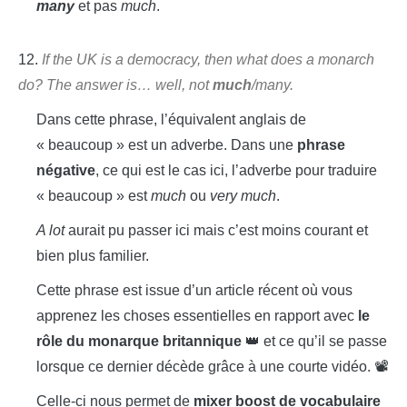
many
et pas
much
.
12.
If the UK is a democracy, then what does a monarch
do? The answer is… well, not
much
/many.
Dans cette phrase, l’équivalent anglais de
« beaucoup » est un adverbe. Dans une
phrase
négative
, ce qui est le cas ici, l’adverbe pour traduire
« beaucoup » est
much
ou
very much
.
A lot
aurait pu passer ici mais c’est moins courant et
bien plus familier.
Cette phrase est issue d’un article récent où vous
apprenez les choses essentielles en rapport avec
le
rôle du monarque britannique
👑 et ce qu’il se passe
lorsque ce dernier décède grâce à une courte vidéo. 📽️
Celle-ci nous permet de
mixer boost de vocabulaire