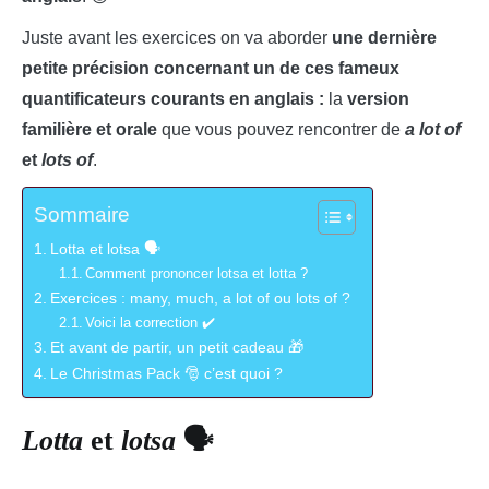
Juste avant les exercices on va aborder
une dernière
petite précision concernant un de ces fameux
quantificateurs courants en anglais :
la
version
familière et orale
que vous pouvez rencontrer de
a lot of
et
lots of
.
Sommaire
Lotta et lotsa 🗣️
Comment prononcer lotsa et lotta ?
Exercices : many, much, a lot of ou lots of ?
Voici la correction ✔️
Et avant de partir, un petit cadeau 🎁
Le Christmas Pack 🎅 c’est quoi ?
Lotta
et
lotsa
🗣️