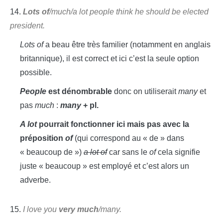
14.
Lots of
/much/a lot people think he should be elected
president.
Lots of
a beau être très familier (notamment en anglais
britannique), il est correct et ici c’est la seule option
possible.
People
est dénombrable
donc on utiliserait
many
et
pas
much
:
many
+ pl.
A lot
pourrait fonctionner ici mais pas avec la
préposition
of
(qui correspond au « de » dans
« beaucoup de »)
a lot of
car sans le
of
cela signifie
juste « beaucoup » est employé et c’est alors un
adverbe.
15.
I love you
very much
/many.