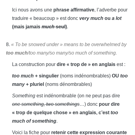
Ici nous avons une
phrase affirmative
, l’adverbe pour
traduire « beaucoup » est donc
very much
ou
a lot
(mais jamais
much
seul
)
.
8.
« To be snowed under » means to be overwhelmed by
too much
/too many/so many/so much of something.
La construction pour
dire « trop de » en anglais
est :
too much
+ singulier
(noms indénombrables)
OU
too
many
+ pluriel
(noms dénombrables)
Something
est indénombrable (on ne peut pas dire
one something, two somethings
…) donc
pour dire
« trop de quelque chose » en anglais, c’est
too
much of something
.
Voici la fiche pour
retenir cette expression courante