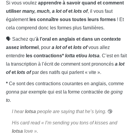
Si vous voulez
apprendre à savoir quand et comment
utiliser
many, much, a lot of
et
lots of
, il vous faut
également
les connaître sous toutes leurs formes
! Et
cela comprend donc les formes plus familières.
🗣️ Sachez qu’
à l’oral en anglais et dans un contexte
assez informel
, pour
a lot of
et
lots of
vous allez
entendre
les contractions*
lotta
et/ou
lotsa
. C’est en fait
la transcription à l’écrit de comment sont prononcés
a lot
of
et
lots of
par des natifs qui parlent « vite ».
*
Ce sont des contractions courantes en anglais, comme
gonna
par exemple qui est la forme contractée de
going
to
.
I hear
lotsa
people are saying that he’s lying.
🤥
His card read « I’m sending you tons of kisses and
lotsa
love ».