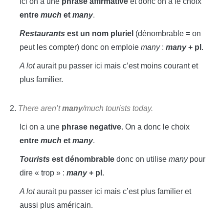
Ici on a une
phrase affirmative
et donc on a le choix
entre
much
et
many
.
Restaurants
est un nom pluriel
(dénombrable = on
peut les compter) donc on emploie
many
:
many
+ pl
.
A lot
aurait pu passer ici mais c’est moins courant et
plus familier.
2.
There aren’t
many
/much tourists today.
Ici on a une
phrase negative
. On a donc le choix
entre
much
et
many
.
Tourists
est dénombrable
donc on utilise
many
pour
dire « trop » :
many
+ pl
.
A lot
aurait pu passer ici mais c’est plus familier et
aussi plus américain.