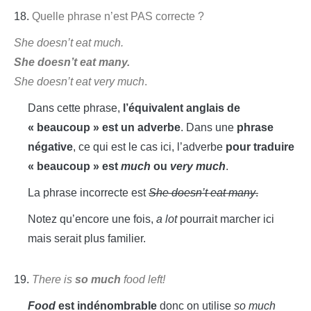
18.
Quelle phrase n’est PAS correcte ?
She doesn’t eat much.
She doesn’t eat many.
She doesn’t eat very much
.
Dans cette phrase,
l’équivalent anglais de
« beaucoup » est un adverbe
. Dans une
phrase
négative
, ce qui est le cas ici, l’adverbe
pour traduire
« beaucoup » est
much
ou
very much
.
La phrase incorrecte est
She doesn’t eat many
.
Notez qu’encore une fois,
a lot
pourrait marcher ici
mais serait plus familier.
19.
There is
so much
food left!
Food
est indénombrable
donc on utilise
so much