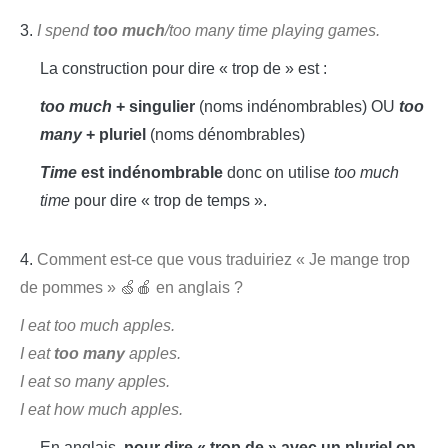
3.
I spend
too much
/too many time playing games.
La construction pour dire « trop de » est :
too much
+ singulier
(noms indénombrables) OU
too
many
+ pluriel
(noms dénombrables)
Time
est indénombrable
donc on utilise
too much
time
pour dire « trop de temps ».
4.
Comment est-ce que vous traduiriez « Je mange trop
de pommes » 🍏🍎 en anglais ?
I eat too much apples.
I eat
too many
apples.
I eat so many apples.
I eat how much apples.
En anglais,
pour dire « trop de » avec un pluriel on